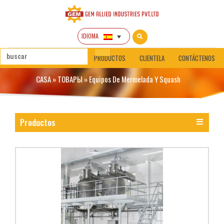
IDIOMA
CASA
SOBRE NOSOTROS
PRODUCTOS
CLIENTELA
CONTÁCTENOS
CASA
»
ТОВАРЫ
»
Equipos De Mermelada Y Squash
Productos