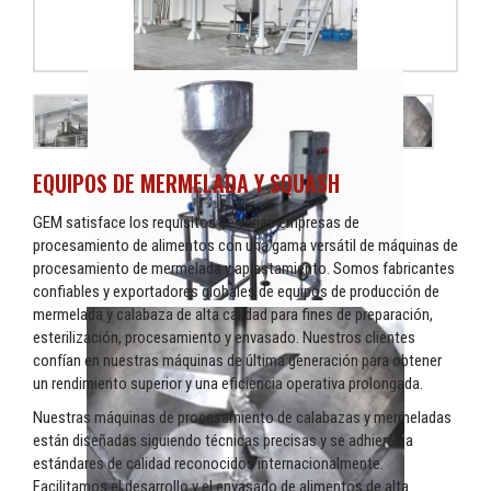
EQUIPOS DE MERMELADA Y SQUASH
GEM satisface los requisitos de varias empresas de
procesamiento de alimentos con una gama versátil de máquinas de
procesamiento de mermelada y aplastamiento. Somos fabricantes
confiables y exportadores globales de equipos de producción de
mermelada y calabaza de alta calidad para fines de preparación,
esterilización, procesamiento y envasado. Nuestros clientes
confían en nuestras máquinas de última generación para obtener
un rendimiento superior y una eficiencia operativa prolongada.
Nuestras máquinas de procesamiento de calabazas y mermeladas
están diseñadas siguiendo técnicas precisas y se adhieren a
estándares de calidad reconocidos internacionalmente.
Facilitamos el desarrollo y el envasado de alimentos de alta