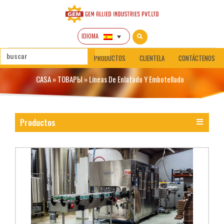
IDIOMA
CASA
SOBRE NOSOTROS
PRODUCTOS
CLIENTELA
CONTÁCTENOS
CASA
»
ТОВАРЫ
»
Líneas De Enlatado Y Embotellado
Productos